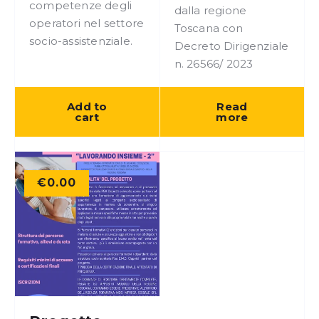
competenze degli
dalla regione
operatori nel settore
Toscana con
socio-assistenziale.
Decreto Dirigenziale
n. 26566/ 2023
Add to
Read
cart
more
€
0.00