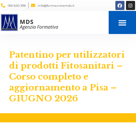
050 650 398
info@formazionemds.it
Servizi alle Impres
Progettazione Sociale
Patentino per utilizzatori
di prodotti Fitosanitari –
Corso completo e
aggiornamento a Pisa –
GIUGNO 2026